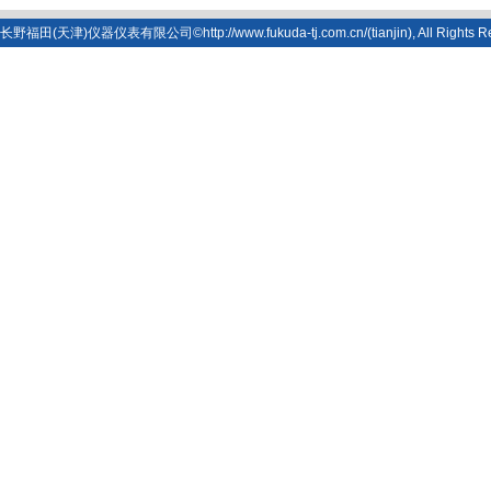
长野福田(天津)仪器仪表有限公司©http://www.fukuda-tj.com.cn/(tianjin), All Rights